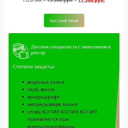
Быстрый заказ
Диплом специалиста с занесением в
реестр
Степени защиты:
водяные знаки
герб, венок
микрошрифт
непрерывная линия
слова КОПИЯ-КОПИЯ-КОПИЯ
проявляется при
ксерокопировании