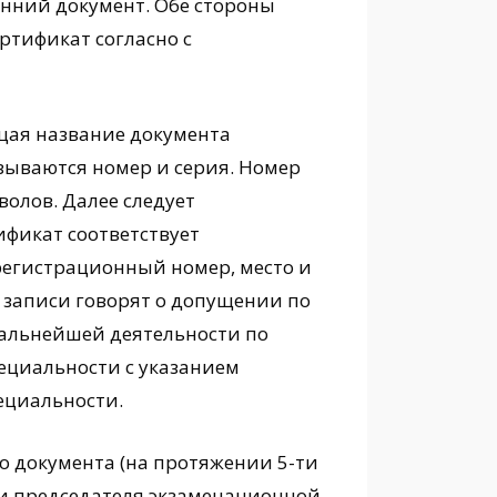
онний документ. Обе стороны
ртификат согласно с
ющая название документа
азываются номер и серия. Номер
мволов. Далее следует
ификат соответствует
регистрационный номер, место и
 записи говорят о допущении по
альнейшей деятельности по
ециальности с указанием
ециальности.
го документа (на протяжении 5-ти
си председателя экзаменационной