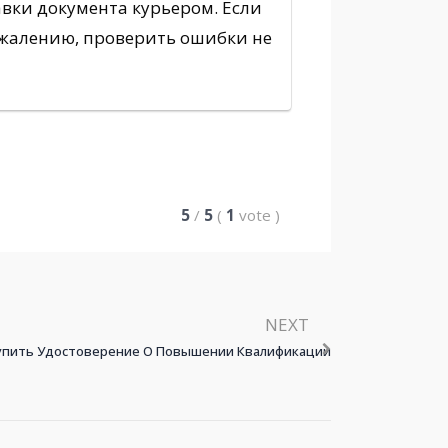
авки документа курьером. Если
сожалению, проверить ошибки не
5
/
5
(
1
vote
)
NEXT
упить Удостоверение О Повышении Квалификации