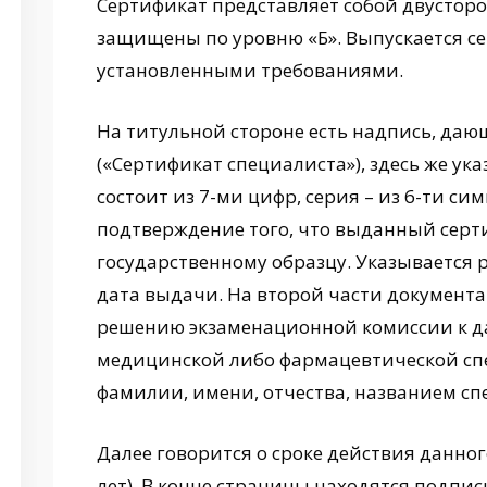
Сертификат представляет собой двустор
защищены по уровню «Б». Выпускается се
установленными требованиями.
На титульной стороне есть надпись, да
(«Сертификат специалиста»), здесь же ук
состоит из 7-ми цифр, серия – из 6-ти си
подтверждение того, что выданный серт
государственному образцу. Указывается 
дата выдачи. На второй части документа
решению экзаменационной комиссии к д
медицинской либо фармацевтической сп
фамилии, имени, отчества, названием сп
Далее говорится о сроке действия данно
лет). В конце страницы находятся подпи