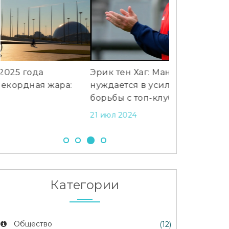
Эрик тен Хаг: Манчестер Юнайтед
Постельное 
нуждается в усилении состава для
теперь плат
борьбы с топ-клубами
подтвердил
21 июл 2024
30 окт 2025
Категории
Общество
(12)