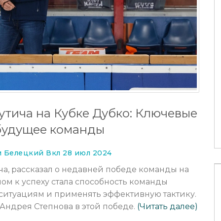
ний вылет из
В Сочи в ноябре 2025 года
жен на фоне
зафиксирована рекордная жара:
+31°C
утича на Кубке Дубко: Ключевые
21 ноя 2025
будущее команды
 Белецкий Вкл 28 июл 2024
ча, рассказал о недавней победе команды на
чом к успеху стала способность команды
ситуациям и применять эффективную тактику.
Андрея Степнова в этой победе.
(Читать далее)