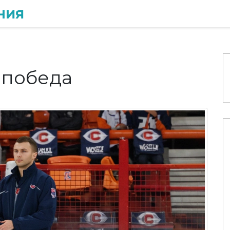
ния
 победа