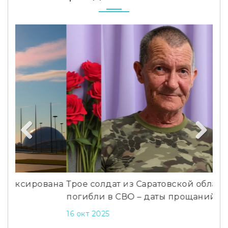
Previous
Next
ана
Трое солдат из Саратовской области
Эк
погибли в СВО – даты прощаний
обл
кр
16 окт 2025
19 