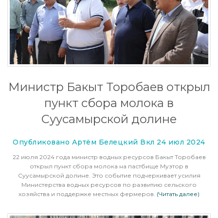
Министр Бакыт Торобаев открыл
пункт сбора молока в
Суусамырской долине
Опубликовано Артём Белецкий Вкл 24 июл 2024
22 июля 2024 года министр водных ресурсов Бакыт Торобаев
открыл пункт сбора молока на пастбище Музтор в
Суусамырской долине. Это событие подчеркивает усилия
Министерства водных ресурсов по развитию сельского
хозяйства и поддержке местных фермеров.
(Читать далее)