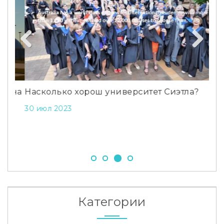
Previous
Next
ана
Насколько хорош университет Сиэтла?
Ув
Ма
30 июл 2023
18 
Категории