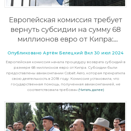
Европейская комиссия требует
вернуть субсидии на сумму 68
миллионов евро от Кипра:
подробности
Опубликовано Артём Белецкий Вкл 30 июл 2024
Европейская комиссия начала процедуру возврата субсидий в
размере 68 миллионов евро от Кипра. Субсидии были
предоставлены авиакомпании Cobalt Aero, которая прекратила
свою деятельность в 2018 году. Комиссия установила, что
государственная помощь, полученная авиакомпанией, не
соответствовала требован
(Читать далее)