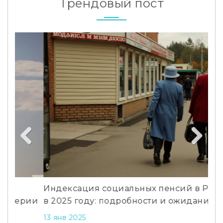
Трендовый пост
Previous
Next
Индексация социальных пенсий в России
Ам
ии
в 2025 году: подробности и ожидания
выш
13 янв 2025
2 о