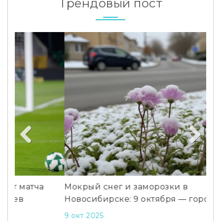
Трендовый пост
Ст
на
Previous
Next
По
22 
Мокрый снег и заморозки в
Новосибирске: 9 октября — город в тупике
9 окт 2025