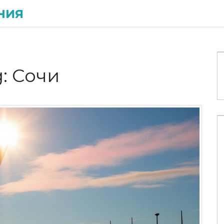
ния
: Сочи