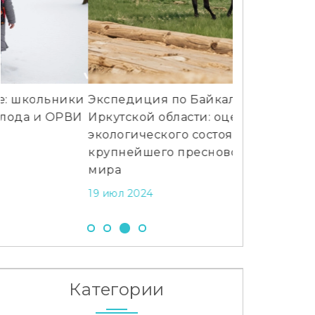
Экспедиция по Байкалу в
В Барнауле 
Иркутской области: оценка
килограммов
экологического состояния
уникальная 
крупнейшего пресноводного озера
25 июл 2024
мира
19 июл 2024
Категории