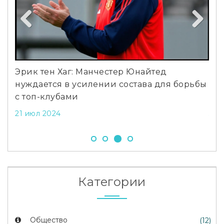
Previous
Next
Эрик тен Хаг: Манчестер Юнайтед
«Зо
нуждается в усилении состава для борьбы
за
с топ-клубами
се
21 июл 2024
31 
Категории
Общество
(12)