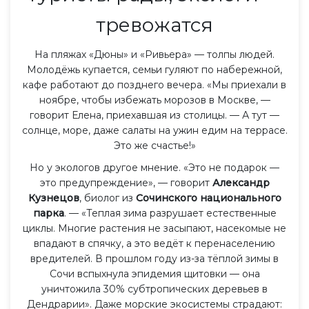
тревожатся
На пляжах «Дюны» и «Ривьера» — толпы людей.
Молодёжь купается, семьи гуляют по набережной,
кафе работают до позднего вечера. «Мы приехали в
ноябре, чтобы избежать морозов в Москве, —
говорит Елена, приехавшая из столицы. — А тут —
солнце, море, даже салаты на ужин едим на террасе.
Это же счастье!»
Но у экологов другое мнение. «Это не подарок —
это предупреждение», — говорит
Александр
Кузнецов
, биолог из
Сочинского национального
парка
. — «Теплая зима разрушает естественные
циклы. Многие растения не засыпают, насекомые не
впадают в спячку, а это ведёт к перенаселению
вредителей. В прошлом году из-за тёплой зимы в
Сочи вспыхнула эпидемия щитовки — она
уничтожила 30% субтропических деревьев в
Дендрарии». Даже морские экосистемы страдают: