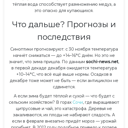
тёплая вода способствует размножению медуз, а
это опасно для купающихся.
Что дальше? Прогнозы и
последствия
Синоптики прогнозируют: с 30 ноября температура
начнёт снижаться — до +14–16°C днём. Но это не
значит, что зима пришла. По данным
sochi-news.net
,
в первой декаде декабря ожидается температура
+10–14°C, что всё ещё выше нормы. Осадков в
декабре тоже может не быть — если антициклон не
сдвинется.
А если зима будет тёплой и сухой — что будет с
сельским хозяйством? В горах
Сочи
, где выращивают
цитрусовые и чай, это катастрофа. Деревья не
закаливаются, их плоды не набирают сладость. А
если в феврале внезапно придёт мороз — урожай
погибнет. В 2012 году подобное привело к потере