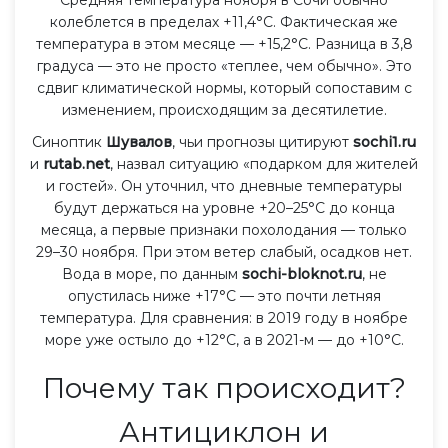
колеблется в пределах +11,4°C. Фактическая же
температура в этом месяце — +15,2°C. Разница в 3,8
градуса — это не просто «теплее, чем обычно». Это
сдвиг климатической нормы, который сопоставим с
изменением, происходящим за десятилетие.
Синоптик
Шувалов
, чьи прогнозы цитируют
sochi1.ru
и
rutab.net
, назвал ситуацию «подарком для жителей
и гостей». Он уточнил, что дневные температуры
будут держаться на уровне +20–25°C до конца
месяца, а первые признаки похолодания — только
29–30 ноября. При этом ветер слабый, осадков нет.
Вода в море, по данным
sochi-bloknot.ru
, не
опустилась ниже +17°C — это почти летняя
температура. Для сравнения: в 2019 году в ноябре
море уже остыло до +12°C, а в 2021-м — до +10°C.
Почему так происходит?
Антициклон и