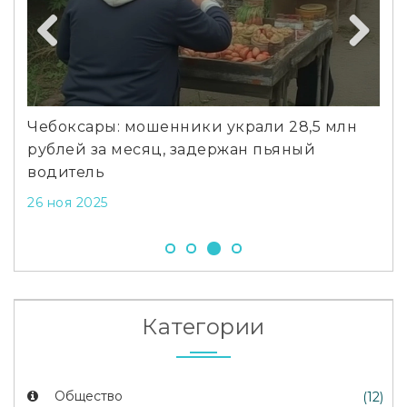
По
Previous
Next
7 а
Чебоксары: мошенники украли 28,5 млн
а
рублей за месяц, задержан пьяный
водитель
26 ноя 2025
Категории
Общество
(12)