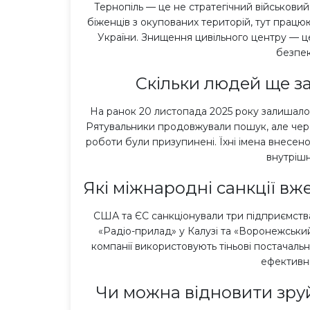
Тернопіль — це не стратегічний військовий 
біженців з окупованих територій, тут працюю
України. Знищення цивільного центру — це 
безпек
Скільки людей ще з
На ранок 20 листопада 2025 року залишало
Рятувальники продовжували пошук, але через
роботи були призупинені. Їхні імена внесено
внутрішн
Які міжнародні санкції вж
США та ЄС санкціонували три підприємств
«Радіо-прилад» у Калузі та «Воронежськи
компанії використовують тіньові постачальни
ефективн
Чи можна відновити зру