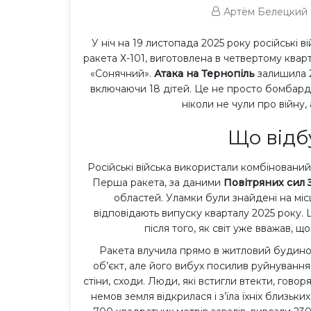
сти
Артём Белецкий
4
У ніч на 19 листопада 2025 року російські
ракета Х-101, виготовлена в четвертому кварт
«Сонячний».
Атака на Тернопіль
залишила 2
включаючи 18 дітей. Це не просто бомбарду
ніколи не чули про війну,
Що відб
Російські війська використали комбінований у
Перша ракета, за даними
Повітряних сил 
областей. Уламки були знайдені на місц
відповідають випуску кварталу 2025 року. 
після того, як світ уже вважав, що
Ракета влучила прямо в житловий будино
об’єкт, але його вибух посилив руйнування в
стіни, сходи. Люди, які встигли втекти, говоря
немов земля відкрилася і з’їла їхніх близьк