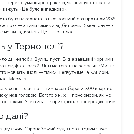
е — через «гуманітарні» ракети, які знищують школи,
тім кажуть: «Це було випадково».
кета була використана вже восьмий раз протягом 2025
ожен раз — з тими самими відбитками. Кожен раз — з
 не випадковість. Це — політика.
ь у Тернополі?
ило дні жалоби. Вулиці пусті. Вікна завішані чорними
грашок, фотографій. Діти малюють на асфальті: «Ми не
то мовчать. Іноді — тільки шепчуть імена: «Андрій…
на… Марія…»
з місяць. Поки що — тимчасові бараки. 300 квартир
ху над головою. Багато з них — пенсіонери, які не
 на «спокій». Але війна не приходить з попередженням.
 далі?
слідування. Європейський суд з прав людини вже