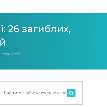
: 26 загиблих,
ей
— троє дітей
Введите любое ключевое слово