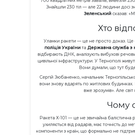
700 квадратних метрів завалів, вивезли 230
Знайшли 230 тіл — але 22 людини досі з
Зеленський
сказав: «М
Хто відп
Уламки ракети — це не просто доказ. Це
поліція України
та
Державна служба з 
відбирають ДНК, аналізують вибухові речов
цивільної інфраструктури. У Тернополі живуть
Вони думали, що тут буд
Сергій Зюбаненко, начальник Тернопільського
вони знову вдарять по житлових будинках. П
вже зрозумів». Але світ
Чому с
Ракета Х-101 — це не звичайна балістична р
ухиляється від радарів, має точність до ме
компоненти з країн, що формально не підтри