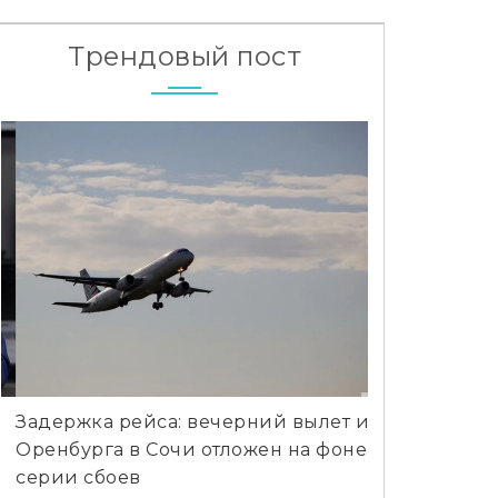
Трендовый пост
Задержка рейса: вечерний вылет из
Европейская
Оренбурга в Сочи отложен на фоне
вернуть суб
серии сбоев
миллионов е