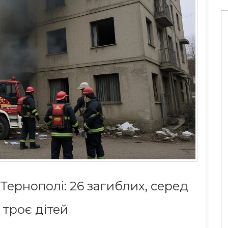
 Тернополі: 26 загиблих, серед
g the City’s
Максим Кац против ФБК: новые
ices
детали спора о репутационном
 троє дітей
отмывке