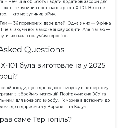
та Німеччина обіцяють надати додаткові засоби для
 ніхто не зупинив постачання ракет Х-101. Ніхто не
о. Ніхто не зупинив війну.
. Там — 36 поранених, двоє дітей. Одна з них — 9-річна
 «Я не знаю, чи вона зможе знову ходити. Але я знаю —
ути, як пахло полум’ям і кров’ю».
Asked Questions
Х-101 була виготовлена у 2025
році?
серійні коди, що відповідають випуску в четвертому
ртами зі збройних інспекцій Повітряних сил ЗСУ та
льними для кожного виробу, і їх можна відстежити до
ема, до підприємств у Воронежі та Калузі.
рав саме Тернопіль?