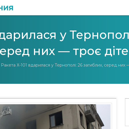
ния
вдарилася у Тернополі
еред них — троє діт
Ракета Х-101 вдарилася у Тернополі: 26 загиблих, серед них 