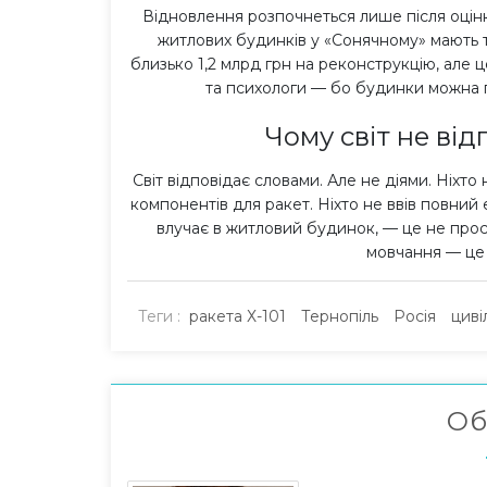
Відновлення розпочнеться лише після оцін
житлових будинків у «Сонячному» мають 
близько 1,2 млрд грн на реконструкцію, але 
та психологи — бо будинки можна п
Чому світ не від
Світ відповідає словами. Але не діями. Ніхто
компонентів для ракет. Ніхто не ввів повний е
влучає в житловий будинок, — це не прост
мовчання — це 
Теги :
ракета Х-101
Тернопіль
Росія
циві
Об