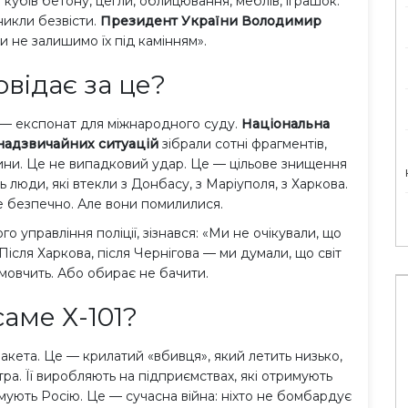
 кубів бетону, цегли, облицювання, меблів, іграшок.
никли безвісти.
Президент України Володимир
и не залишимо їх під камінням».
овідає за це?
 — експонат для міжнародного суду.
Національна
надзвичайних ситуацій
зібрали сотні фрагментів,
ини. Це не випадковий удар. Це — цільове знищення
 люди, які втекли з Донбасу, з Маріуполя, з Харкова.
е безпечно. Але вони помилилися.
 управління поліції, зізнався: «Ми не очікували, що
ісля Харкова, після Чернігова — ми думали, що світ
 мовчить. Або обирає не бачити.
аме Х-101?
акета. Це — крилатий «вбивця», який летить низько,
тра. Її виробляють на підприємствах, які отримують
мують Росію. Це — сучасна війна: ніхто не бомбардує