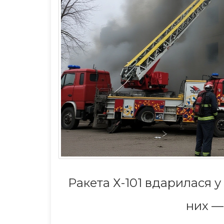
Ракета Х-101 вдарилася у
ая комиссия требует
Escort in Paris: Navigatin
убсидии на сумму 68
Nightlife and Adult Serv
них —
 евро от Кипра:
4 дек 2025