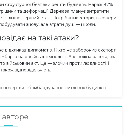
ки структурної безпеки решти будівель. Наразі 87%
тріщини та деформації. Держава планує витратити
це — лише перший етап. Потрібні інвестори, інженери
обудувати знову, але втрати душ — ніколи.
повідає на такі атаки?
 не відкликав дипломатів. Ніхто не заборонив експорт
мбарго на російські технології. Але кожна ракета, яка
о військовий акт. Це — злочин проти людяності. І
також відповідальність.
льні жертви
бомбардування житлових будинків
 авторе