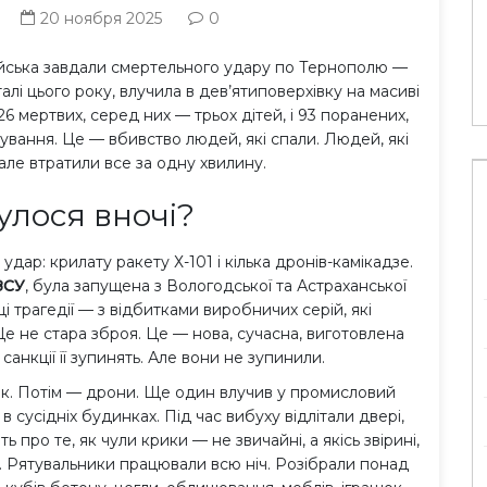
25 сен 2025
20 ноября 2025
0
 війська завдали смертельного удару по Тернополю —
алі цього року, влучила в дев’ятиповерхівку на масиві
6 мертвих, серед них — трьох дітей, і 93 поранених,
вання. Це — вбивство людей, які спали. Людей, які
 але втратили все за одну хвилину.
улося вночі?
дар: крилату ракету Х-101 і кілька дронів-камікадзе.
ЗСУ
, була запущена з Вологодської та Астраханської
і трагедії — з відбитками виробничих серій, які
Це не стара зброя. Це — нова, сучасна, виготовлена
 санкції її зупинять. Але вони не зупинили.
к. Потім — дрони. Ще один влучив у промисловий
 сусідніх будинках. Під час вибуху відлітали двері,
ть про те, як чули крики — не звичайні, а якісь звірині,
их. Рятувальники працювали всю ніч. Розібрали понад