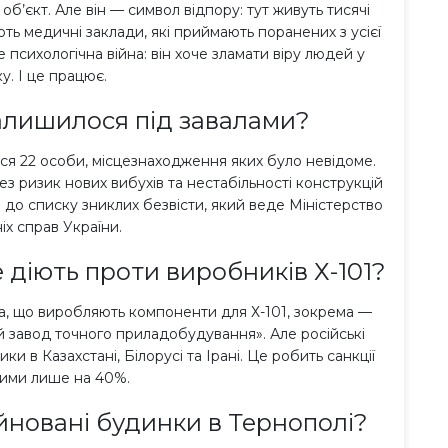
об’єкт. Але він — символ відпору: тут живуть тисячі
ть медичні заклади, які приймають поранених з усієї
психологічна війна: він хоче зламати віру людей у
у. І це працює.
алишилося під завалами?
ся 22 особи, місцезнаходження яких було невідоме.
 ризик нових вибухів та нестабільності конструкцій
 до списку зниклих безвісти, який веде Міністерство
іх справ України.
е діють проти виробників Х-101?
а, що виробляють компоненти для Х-101, зокрема —
й завод точного приладобудування». Але російські
ки в Казахстані, Білорусі та Ірані. Це робить санкції
ими лише на 40%.
йновані будинки в Тернополі?