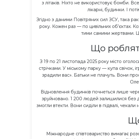
з літаків. Ніхто не використовує бомби. Вс
лікарні, будинки. І по
Згідно з даними Повітряних сил ЗСУ, така ра
року. Кожен раз — по цивільних об’єктах. К
тими самими жертвами. Це
Що роблят
З 19 по 21 листопада 2025 року місто оголос
стрічками. У міському парку — купа свічок, і
зрадили вас». Батьки не плачуть. Вони прос
Оле
Відновлення будинків почнеться лише чере
зруйновано. 1 200 людей залишилися без да
змогли втекти. Вони сиділи в підвалі, чекали
Що
Міжнародне співтовариство вимагає роз