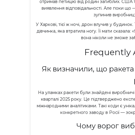
отримав петицію від родин загиблих. США 
виявлення відповідальності. Але поки що —
зупинив виробництв
У Харкові, тієї ж ночі, дрон влучив у будинок
дівчинка, яка втратила ногу. Її мати сказала:
вона ніколи не зможе заб
Frequently 
Як визначили, що ракета 
На уламках ракети були знайдені виробничі 
кварталі 2025 року. Це підтверджено експе
міжнародними аналітиками. Такі коди є уніка
конкретного заводу в Росії — зокр
Чому ворог виб