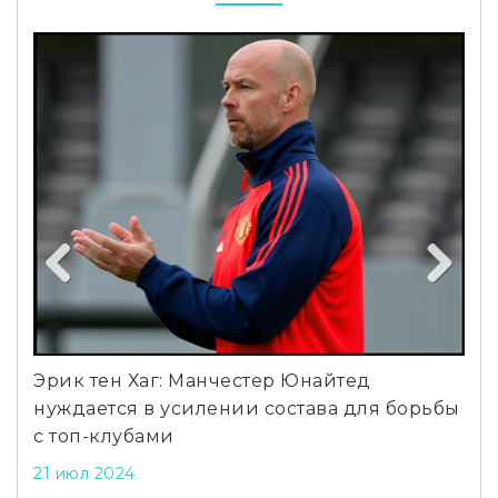
Previous
Next
Эрик тен Хаг: Манчестер Юнайтед
«Зо
нуждается в усилении состава для борьбы
за
с топ-клубами
се
21 июл 2024
31 