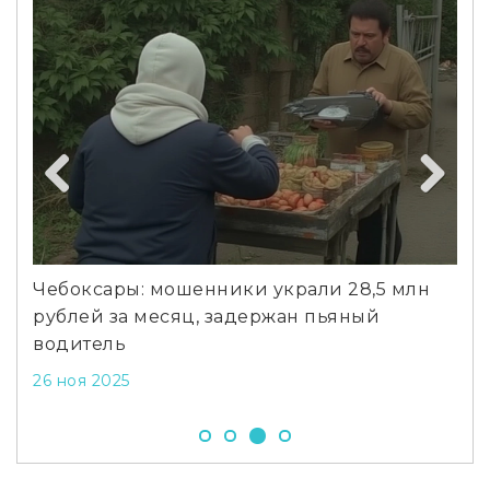
Previous
Next
Чебоксары: мошенники украли 28,5 млн
В 
яния
рублей за месяц, задержан пьяный
оп
ра
водитель
25 
26 ноя 2025