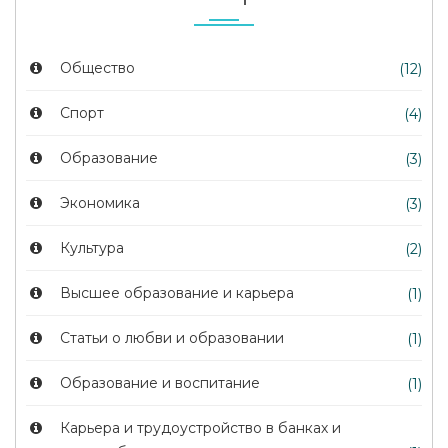
Общество
(12)
Спорт
(4)
Образование
(3)
Экономика
(3)
Культура
(2)
Высшее образование и карьера
(1)
Статьи о любви и образовании
(1)
Образование и воспитание
(1)
Карьера и трудоустройство в банках и