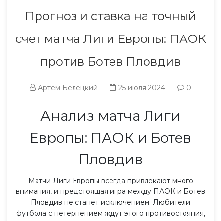
Прогноз и ставка на точный
счет матча Лиги Европы: ПАОК
против Ботев Пловдив
Артём Белецкий
25 июля 2024
0
Анализ матча Лиги
Европы: ПАОК и Ботев
Пловдив
Матчи Лиги Европы всегда привлекают много
внимания, и предстоящая игра между ПАОК и Ботев
Пловдив не станет исключением. Любители
футбола с нетерпением ждут этого противостояния,