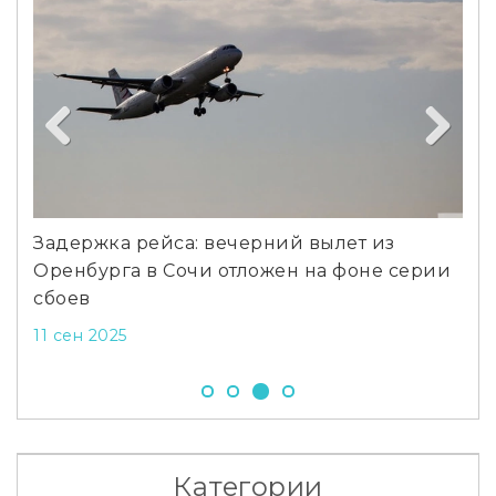
Previous
Next
Задержка рейса: вечерний вылет из
Про
Оренбурга в Сочи отложен на фоне серии
Ли
сбоев
Пл
11 сен 2025
25 
Категории