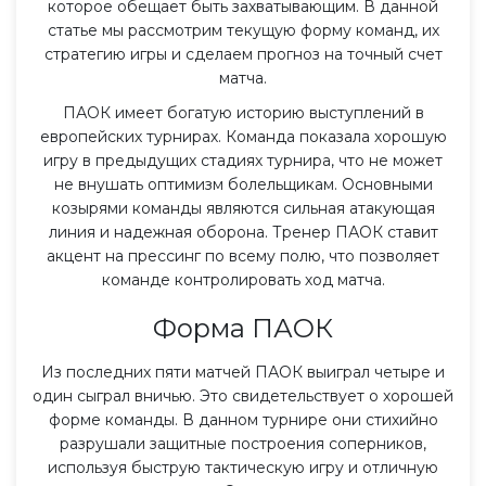
которое обещает быть захватывающим. В данной
статье мы рассмотрим текущую форму команд, их
стратегию игры и сделаем прогноз на точный счет
матча.
ПАОК имеет богатую историю выступлений в
европейских турнирах. Команда показала хорошую
игру в предыдущих стадиях турнира, что не может
не внушать оптимизм болельщикам. Основными
козырями команды являются сильная атакующая
линия и надежная оборона. Тренер ПАОК ставит
акцент на прессинг по всему полю, что позволяет
команде контролировать ход матча.
Форма ПАОК
Из последних пяти матчей ПАОК выиграл четыре и
один сыграл вничью. Это свидетельствует о хорошей
форме команды. В данном турнире они стихийно
разрушали защитные построения соперников,
используя быструю тактическую игру и отличную