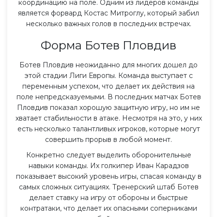
координацию на поле. Одним из лидеров команды
является форвард Костас Митроглу, который забил
несколько важных голов в последних встречах.
Форма Ботев Пловдив
Ботев Пловдив неожиданно для многих дошел до
этой стадии Лиги Европы. Команда выступает с
переменным успехом, что делает их действия на
поле непредсказуемыми. В последних матчах Ботев
Пловдив показал хорошую защитную игру, но им не
хватает стабильности в атаке. Несмотря на это, у них
есть несколько талантливых игроков, которые могут
совершить прорыв в любой момент.
Конкретно следует выделить оборонительные
навыки команды. Их голкипер Иван Карадзов
показывает высокий уровень игры, спасая команду в
самых сложных ситуациях. Тренерский штаб Ботев
делает ставку на игру от обороны и быстрые
контратаки, что делает их опасными соперниками