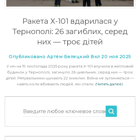
Ракета Х-101 вдарилася у
Тернополі: 26 загиблих, серед
них — троє дітей
Опубликовано Артём Белецкий Вкл 20 ноя 2025
У ніч на 19 листопада 2025 року ракета Х-101 влучила в житловий
будинок у Тернополі, загинуло 26 цивільних, серед них — троє
дітей. Рятувальники шукають 22 зниклих. Війна не зупиняється —
навіть коли вбивають людей, які спали.
(Читать далее)
Введите любое ключевое слово