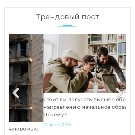
Трендовый пост
Стоит ли получать высшее образование по
направлению начальное образование?
Previous
Next
Почему?
22 фев 2023
ю:
Тро