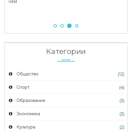
по
16 
Категории
Общество
(12)
Спорт
(4)
Образование
(3)
Экономика
(3)
Культура
(2)