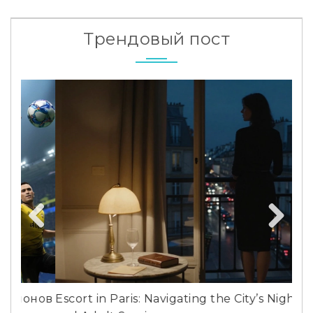
Трендовый пост
Previous
Next
нов
Escort in Paris: Navigating the City’s Nightlife
Рак