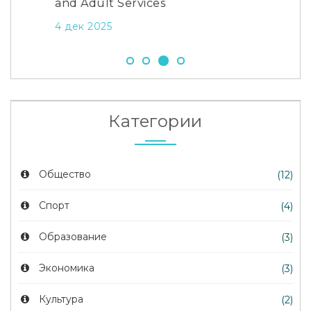
and Adult Services
заг
4 дек 2025
20 
Категории
Общество
(12)
Спорт
(4)
Образование
(3)
Экономика
(3)
Культура
(2)