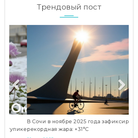
Трендовый пост
Ка
в 
Previous
Next
6 ф
В Сочи в ноябре 2025 года зафиксирована
ике
рекордная жара: +31°C